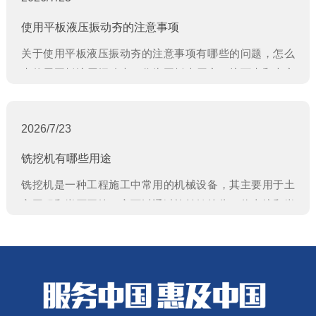
使用平板液压振动夯的注意事项
关于使用平板液压振动夯的注意事项有哪些的问题，怎么
来使用平板液压振动夯，作为平板夯厂家，接下来和大家
一起来共同学习一下！
2026/7/23
铣挖机有哪些用途
铣挖机是一种工程施工中常用的机械设备，其主要用于土
方工程和岩石开挖。它可以通过旋转铣挖头，将土壤和岩
石切开，提升挖掘效率。铣挖机厂家在工程施工中应用广
泛，既可以用于新开凿的隧道，也可以用于公路、铁路、
水利等工程的维修和改造。