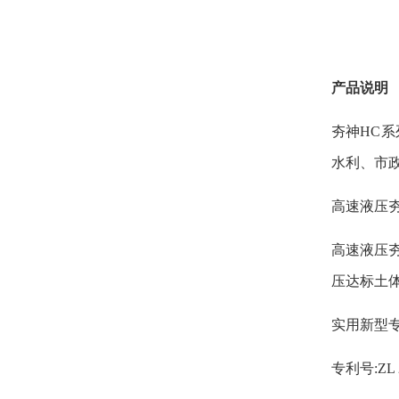
产品说明
夯神HC
水利、市
高速液压
高速液压
压达标土
实用新型
专利号:ZL